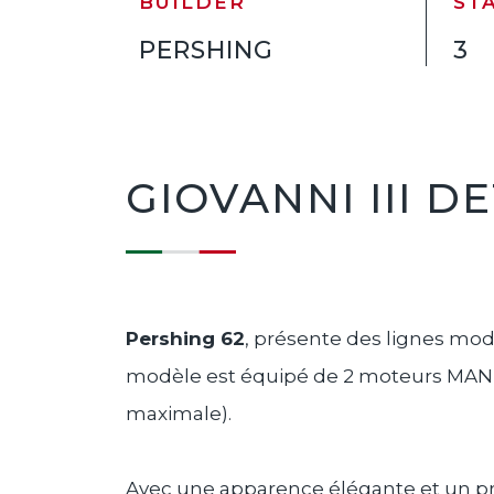
BUILDER
ST
PERSHING
3
GIOVANNI III D
Pershing 62
, présente des lignes mod
modèle est équipé de 2 moteurs MAN V
maximale).
Avec
une apparence élégante et un p