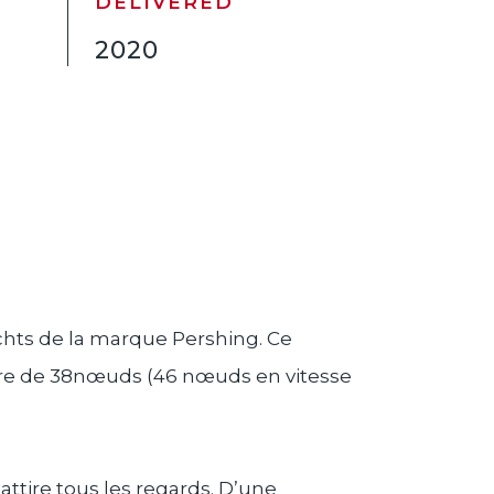
DELIVERED
2020
achts de la marque Pershing. Ce
ière de 38nœuds (46 nœuds en vitesse
 attire tous les regards. D’une