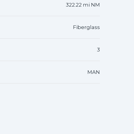
322.22 mi NM
Fiberglass
3
MAN