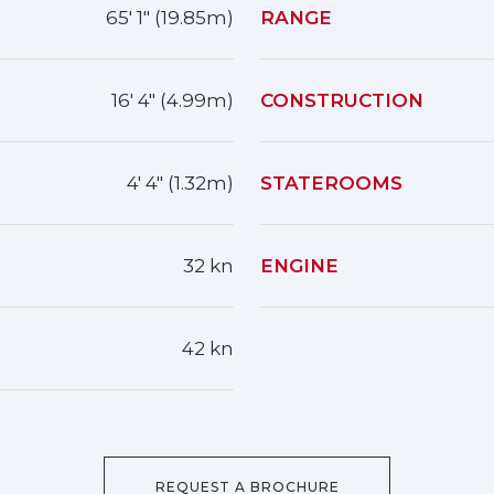
65' 1" (19.85m)
RANGE
16' 4" (4.99m)
CONSTRUCTION
4' 4" (1.32m)
STATEROOMS
32 kn
ENGINE
42 kn
REQUEST A BROCHURE