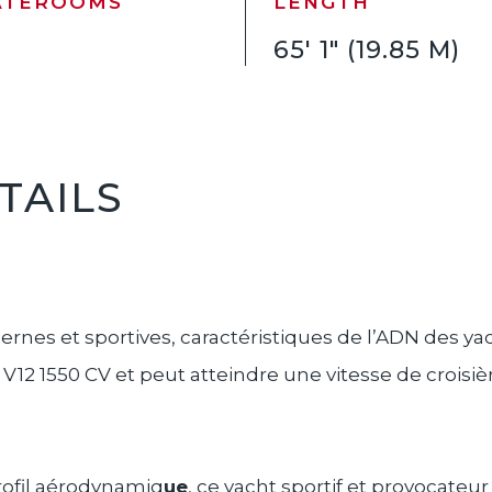
ATEROOMS
LENGTH
65' 1" (19.85 M)
ETAILS
ernes et sportives, caractéristiques de l’ADN des y
12 1550 CV et peut atteindre une vitesse de crois
rofil aérodynamiq
ue
, ce yacht sportif et provocateur